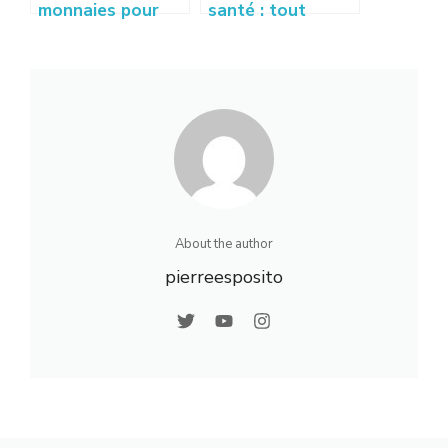
monnaies pour
santé : tout
les entreprises :
savoir sur la
faut-il accepter le
révolution santé
Bitcoin ?
numérique
About the author
pierreesposito