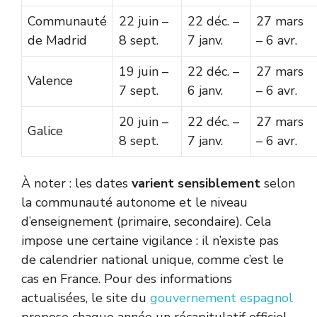
Communauté
22 juin –
22 déc. –
27 mars
de Madrid
8 sept.
7 janv.
– 6 avr.
19 juin –
22 déc. –
27 mars
Valence
7 sept.
6 janv.
– 6 avr.
20 juin –
22 déc. –
27 mars
Galice
8 sept.
7 janv.
– 6 avr.
À noter : les dates
varient sensiblement
selon
la communauté autonome et le niveau
d’enseignement (primaire, secondaire). Cela
impose une certaine vigilance : il n’existe pas
de calendrier national unique, comme c’est le
cas en France. Pour des informations
actualisées, le site du
gouvernement espagnol