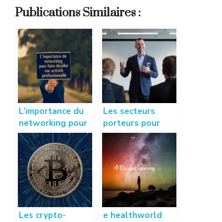
Publications Similaires :
L’importance du
Les secteurs
networking pour
porteurs pour
faire décoller son
créer sa startup :
activité
idées et conseils
professionnelle
à succès
Les crypto-
e healthworld