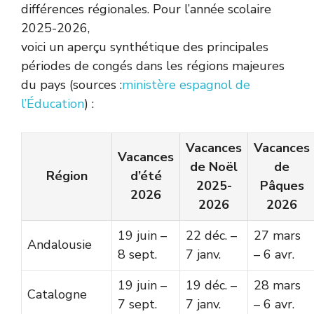
différences régionales. Pour l’année scolaire
2025-2026,
voici un aperçu synthétique des principales
périodes de congés dans les régions majeures
du pays (sources :
ministère espagnol de
l’Éducation
) :
Vacances
Vacances
Vacances
de Noël
de
Région
d’été
2025-
Pâques
2026
2026
2026
19 juin –
22 déc. –
27 mars
Andalousie
8 sept.
7 janv.
– 6 avr.
19 juin –
19 déc. –
28 mars
Catalogne
7 sept.
7 janv.
– 6 avr.