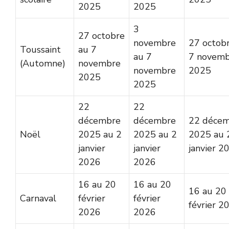
2025
2025
3
27 octobre
novembre
27 octob
Toussaint
au 7
au 7
7 novem
(Automne)
novembre
novembre
2025
2025
2025
22
22
décembre
décembre
22 déce
Noël
2025 au 2
2025 au 2
2025 au 
janvier
janvier
janvier 2
2026
2026
16 au 20
16 au 20
16 au 20
Carnaval
février
février
février 2
2026
2026