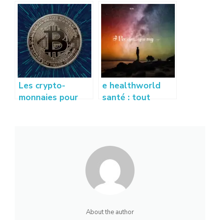
faire décoller son
créer sa startup :
activité
idées et conseils
professionnelle
à succès
Les crypto-
e healthworld
monnaies pour
santé : tout
les entreprises :
savoir sur la
faut-il accepter le
révolution santé
Bitcoin ?
numérique
About the author