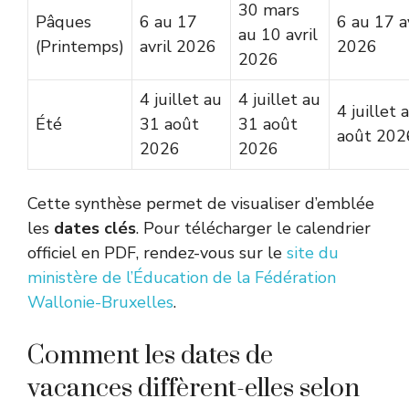
30 mars
Pâques
6 au 17
6 au 17 a
au 10 avril
(Printemps)
avril 2026
2026
2026
4 juillet au
4 juillet au
4 juillet 
Été
31 août
31 août
août 202
2026
2026
Cette synthèse permet de visualiser d’emblée
les
dates clés
. Pour télécharger le calendrier
officiel en PDF, rendez-vous sur le
site du
ministère de l’Éducation de la Fédération
Wallonie-Bruxelles
.
Comment les dates de
vacances diffèrent-elles selon