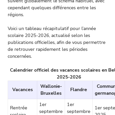
suivent globalement le schéma habituel, avec
cependant quelques différences entre les
régions.
Voici un tableau récapitulatif pour l’année
scolaire 2025-2026, actualisé selon les
publications officielles, afin de vous permettre
de retrouver rapidement les périodes
concernées.
Calendrier officiel des vacances scolaires en Be
2025-2026
Wallonie-
Commun
Vacances
Flandre
Bruxelles
germano
1er
1er
Rentrée
1er sept
septembre
septembre
scolaire
2025