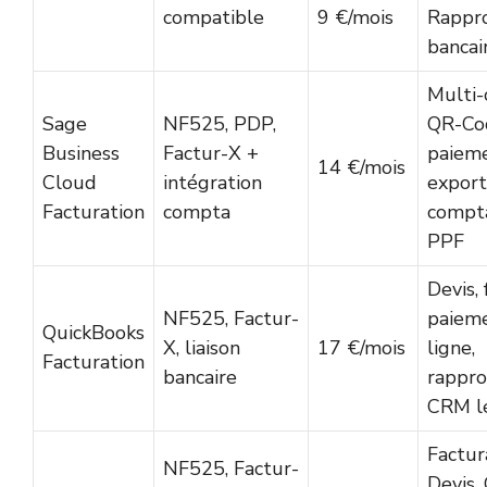
compatible
9 €/mois
Rappr
bancai
Multi-
Sage
NF525, PDP,
QR-Co
Business
Factur-X +
paieme
14 €/mois
Cloud
intégration
export
Facturation
compta
compta
PPF
Devis, 
NF525, Factur-
paiem
QuickBooks
X, liaison
17 €/mois
ligne,
Facturation
bancaire
rappr
CRM l
Factur
NF525, Factur-
Devis,