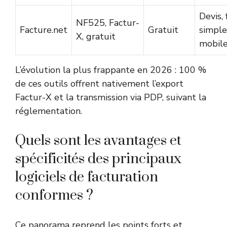
Devis, 
NF525, Factur-
Facture.net
Gratuit
simple
X, gratuit
mobil
L’évolution la plus frappante en 2026 : 100 %
de ces outils offrent nativement l’export
Factur-X et la transmission via PDP, suivant la
réglementation.
Quels sont les avantages et
spécificités des principaux
logiciels de facturation
conformes ?
Ce panorama reprend les points forts et