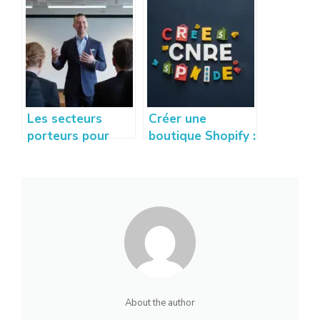
faire décoller son
pour les petites
activité
entreprises :
professionnelle
protéger votre
activité
Les secteurs
Créer une
porteurs pour
boutique Shopify :
créer sa startup :
le guide complet
idées et conseils
pour débutants
à succès
pas à pas
About the author