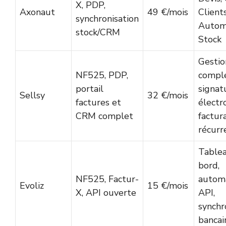
X, PDP,
Axonaut
49 €/mois
Clients
synchronisation
Automa
stock/CRM
Stock
Gestio
NF525, PDP,
comple
portail
signat
Sellsy
32 €/mois
factures et
électr
CRM complet
factur
récurr
Table
bord,
NF525, Factur-
automa
Evoliz
15 €/mois
X, API ouverte
API,
synchr
bancai