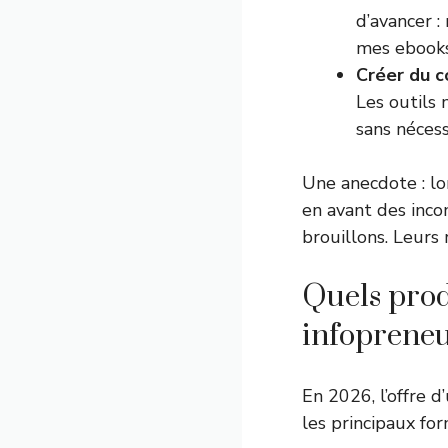
d’avancer :
mes ebooks
Créer du c
Les outils
sans néces
Une anecdote : lo
en avant des inco
brouillons. Leurs 
Quels prod
infopreneu
En 2026, l’offre d
les principaux for