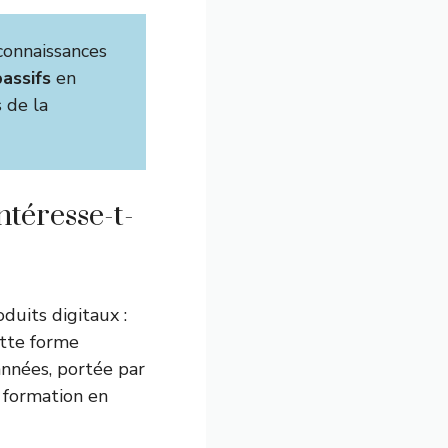
connaissances
assifs
en
s de la
ntéresse-t-
duits digitaux :
ette forme
nnées, portée par
a formation en