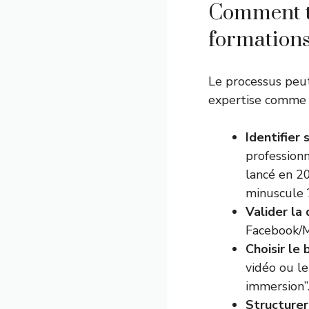
Comment t
formations
Le processus peut 
expertise comme l
Identifier 
profession
lancé en 2
minuscule ?
Valider l
Facebook/Ma
Choisir le
vidéo ou l
immersion”
Structurer