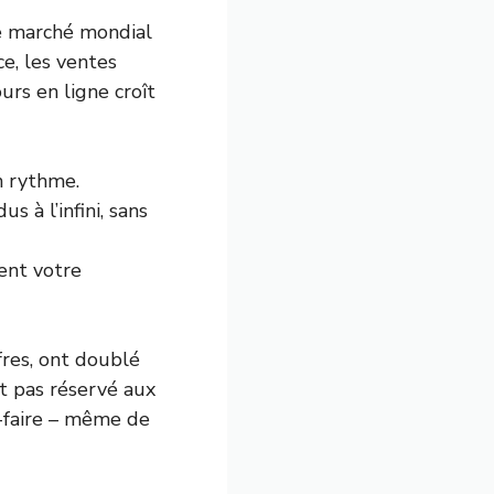
le marché mondial
ce, les ventes
rs en ligne croît
on rythme.
à l’infini, sans
ent votre
ffres, ont doublé
st pas réservé aux
r-faire – même de