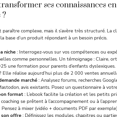
ransformer ses connaissances en
 ?
paraître complexe, mais il s’avère très structuré. La cl
a base d’un produit répondant à un besoin précis.
sa niche
: Interrogez-vous sur vos compétences ou expér
nelles comme personnelles. Un témoignage : Claire, ort
025 une formation pour parents d’enfants dyslexiques.
 Elle réalise aujourd’hui plus de 2 000 ventes annuell
a demande marché
: Analysez forums, recherches Googl
stodon, avis existants. Posez un questionnaire à votre
 bon format
: L’ebook facilite la création et les petits pr
e coaching se prêtent à l’accompagnement ou à l’appren
. Pensez à mixer (vidéo + documents PDF par exemple)
 son offre
: Définissez les modules, chapitres ou parti