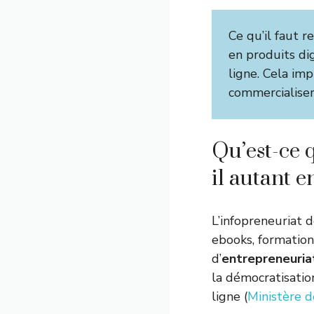
Ce qu’il faut r
en produits di
ligne. Cela imp
commercialiser
Qu’est-ce q
il autant 
L’infopreneuriat d
ebooks, formations
d’
entrepreneuriat
la démocratisation
ligne (
Ministère d