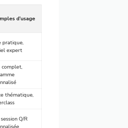
mples d’usage
 pratique,
iel expert
 complet,
ramme
nnalisé
e thématique,
rclass
, session Q/R
nnalisée