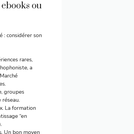
 ebooks ou
é : considérer son
iences rares,
hophoniste, a
 Marché
es.
e, groupes
 réseau.
ix. La formation
tissage “en
.
es. Un bon moyen