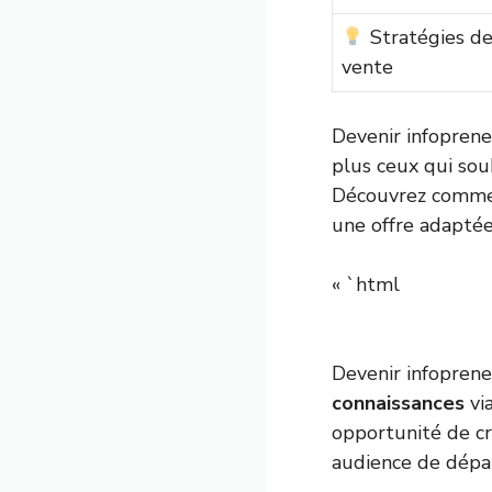
Stratégies d
vente
Devenir infoprene
plus ceux qui sou
Découvrez comment
une offre adapté
« `html
Devenir infoprene
connaissances
via
opportunité de c
audience de dépar