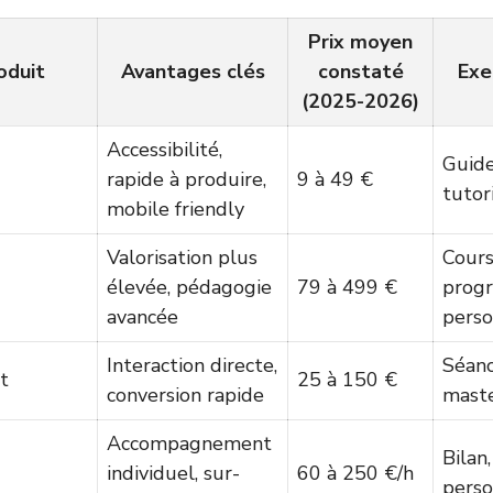
Prix moyen
oduit
Avantages clés
constaté
Exe
(2025-2026)
Accessibilité,
Guide
rapide à produire,
9 à 49 €
tutor
mobile friendly
Valorisation plus
Cours
élevée, pédagogie
79 à 499 €
prog
avancée
perso
Interaction directe,
Séanc
t
25 à 150 €
conversion rapide
maste
Accompagnement
Bilan
individuel, sur-
60 à 250 €/h
perso