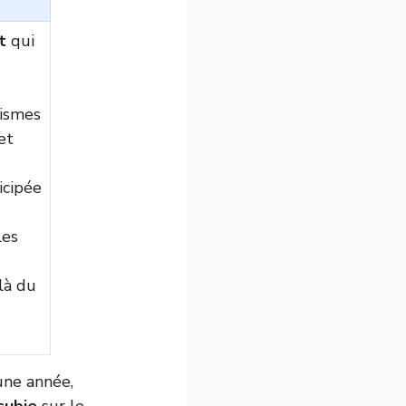
t
qui
ismes
et
icipée
les
là du
une année,