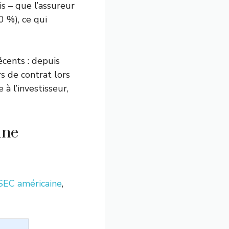
tis – que l’assureur
0 %), ce qui
écents : depuis
s de contrat lors
à l’investisseur,
une
SEC américaine
,