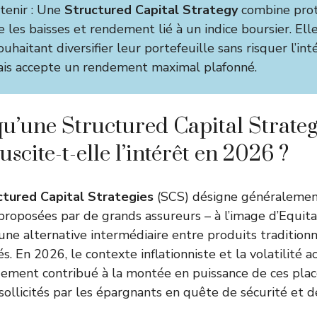
etenir : Une
Structured Capital Strategy
combine prot
e les baisses et rendement lié à un indice boursier. Ell
ouhaitant diversifier leur portefeuille sans risquer l’int
mais accepte un rendement maximal plafonné.
qu’une Structured Capital Strateg
scite-t-elle l’intérêt en 2026 ?
ctured Capital Strategies
(SCS) désigne généralement
proposées par de grands assureurs – à l’image d’Equit
 une alternative intermédiaire entre produits traditionn
. En 2026, le contexte inflationniste et la volatilité 
rgement contribué à la montée en puissance de ces pla
sollicités par les épargnants en quête de sécurité et 