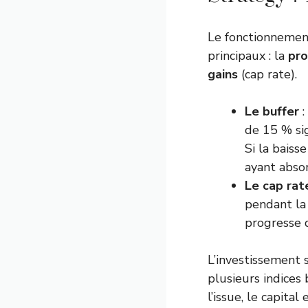
Le fonctionneme
principaux : la
pro
gains
(cap rate).
Le buffer
:
de 15 % sig
Si la baiss
ayant absor
Le cap rat
pendant la 
progresse 
L’investissement 
plusieurs indices 
l’issue, le capita