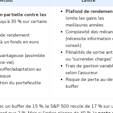
Atout
Limite
Plafond de rendemen
n partielle contre les
limite les gains les
squ’à 30 % sur certains
meilleures années
Complexité des mécan
 de rendement
(nécessite information 
 à un fonds en euro
conseil)
Pénalités de sortie ant
avantageuse (assimilée
ou “surrender charges”
nce-vie)
Frais de gestion variab
buffer/adaptation au
selon l’assureur
risque
Risque de perte au-de
ation du portefeuille
buffer
avec un buffer de 15 %, le S&P 500 recule de 17 % sur 