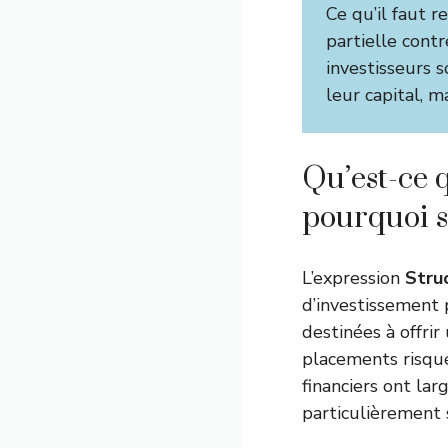
Ce qu’il faut r
partielle contr
investisseurs s
leur capital, 
Qu’est-ce 
pourquoi su
L’expression
Stru
d’investissement 
destinées à offrir
placements risqués
financiers ont la
particulièrement 