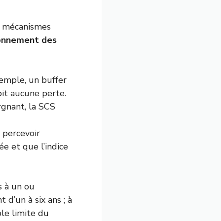
x mécanismes
onnement des
xemple, un buffer
bit aucune perte.
rgnant, la SCS
 percevoir
ée et que l’indice
s à un ou
 d’un à six ans ; à
ble limite du