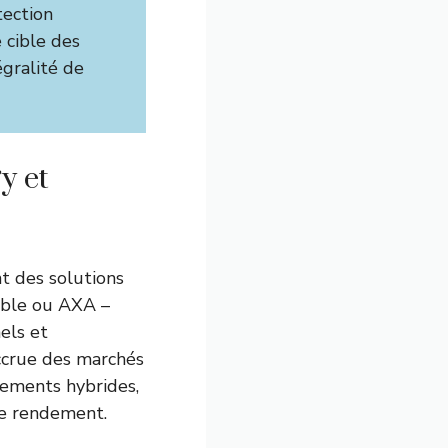
ection
e cible des
égralité de
y et
 des solutions
able ou AXA –
els et
accrue des marchés
cements hybrides,
de rendement.