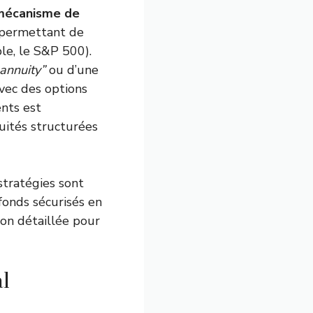
mécanisme de
n permettant de
le, le S&P 500).
 annuity”
ou d’une
avec des options
ents est
nuités structurées
stratégies sont
fonds sécurisés en
ion détaillée pour
l