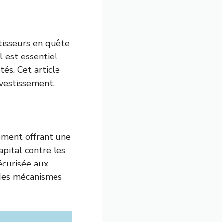
stisseurs en quête
l est essentiel
tés. Cet article
vestissement.
sement offrant une
pital contre les
écurisée aux
 des mécanismes