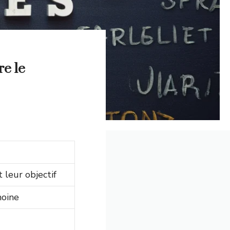
re le
 leur objectif
moine