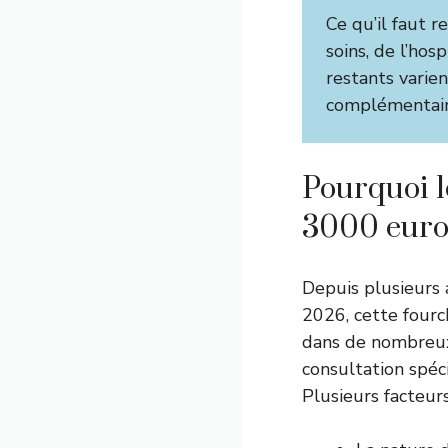
Ce qu’il faut re
soins, de l’hosp
restants varien
complémentair
Pourquoi le
3000 euro
Depuis plusieurs 
2026, cette fourc
dans de nombreux 
consultation spéci
Plusieurs facteurs