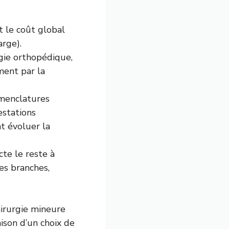
 le coût global
arge).
rgie orthopédique,
ment par la
omenclatures
estations
t évoluer la
cte le reste à
es branches,
irurgie mineure
aison d’un choix de