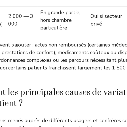
En grande partie,
2 000 — 3
Oui si secteur
hors chambre
s)
000
privé
particulière
uvent s’ajouter : actes non remboursés (certaines médec
prestations de confort), médicaments coûteux ou disp
ordonnances complexes ou les parcours nécessitant plus
oi certains patients franchissent largement les 1 500
nt les principales causes de varia
tient ?
ens menés auprès de différents usagers et confrères soi