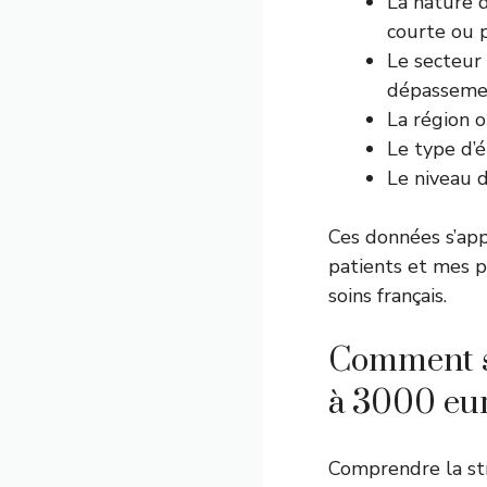
La nature d
courte ou 
Le secteur 
dépassement
La région o
Le type d’é
Le niveau d
Ces données s’app
patients et mes p
soins français.
Comment s
à 3000 eur
Comprendre la st