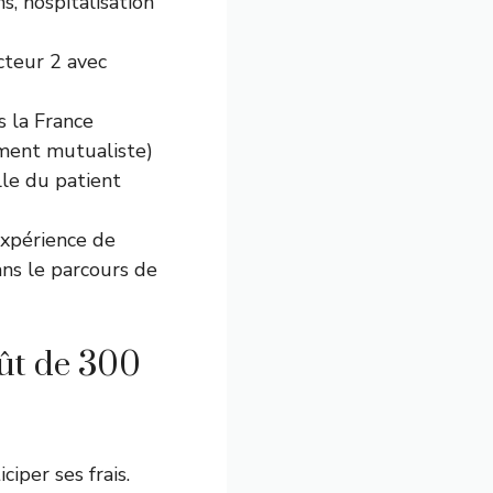
s, hospitalisation
cteur 2 avec
s la France
ement mutualiste)
lle du patient
expérience de
ans le parcours de
ût de 300
ciper ses frais.