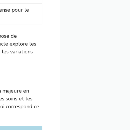
ense pour le
 pose de
cle explore les
les variations
n majeure en
s soins et les
oi correspond ce