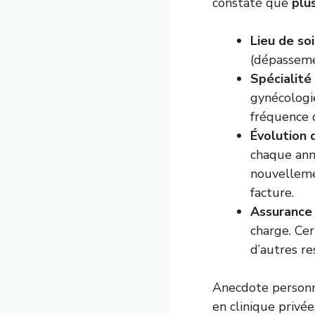
constaté que
plu
Lieu de soi
(dépassemen
Spécialité
gynécologi
fréquence 
Évolution d
chaque ann
nouvelleme
facture.
Assurance
charge. Cer
d’autres re
Anecdote personn
en clinique privée