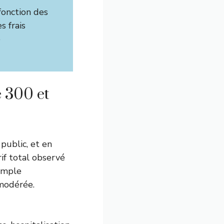
fonction des
s frais
e
e 300 et
public, et en
if total observé
simple
 modérée.