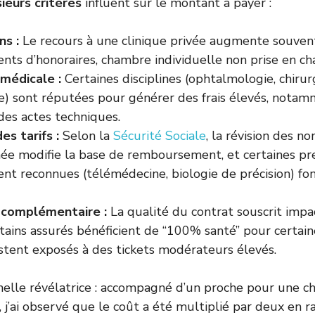
sieurs critères
influent sur le montant à payer :
ns :
Le recours à une clinique privée augmente souvent
ts d’honoraires, chambre individuelle non prise en ch
 médicale :
Certaines disciplines (ophtalmologie, chiru
e) sont réputées pour générer des frais élevés, notam
des actes techniques.
es tarifs :
Selon la
Sécurité Sociale
, la révision des n
ée modifie la base de remboursement, et certaines pr
nt reconnues (télémédecine, biologie de précision) fon
 complémentaire :
La qualité du contrat souscrit impa
tains assurés bénéficient de “100% santé” pour certain
stent exposés à des tickets modérateurs élevés.
elle révélatrice : accompagné d’un proche pour une ch
, j’ai observé que le coût a été multiplié par deux en r