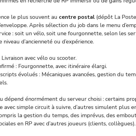
firmés en recherche de RP immersif ou de gains régul
nce le plus souvent au
centre postal
(dépôt La Poste),
 d’enveloppe. Après sélection du job dans le menu d’emp
vice : soit un vélo, soit une fourgonnette, selon les se
re niveau d’ancienneté ou d’expérience.
Livraison avec vélo ou scooter.
firmé : Fourgonnette, avec itinéraire élargi.
scripts évolués : Mécaniques avancées, gestion du temp
els.
eu dépend énormément du serveur choisi : certains pr
e avec simple circuit à suivre, d’autres simulent plus 
 compris la gestion du temps, des imprévus, des embo
ociales en RP avec d’autres joueurs (clients, collègues).