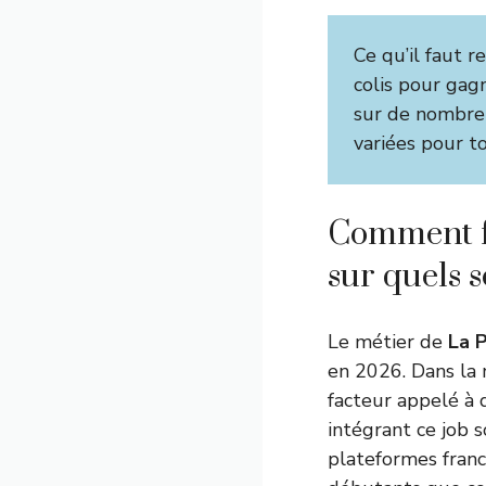
Ce qu’il faut r
colis pour gag
sur de nombreu
variées pour to
Comment fo
sur quels s
Le métier de
La 
en 2026. Dans la m
facteur appelé à d
intégrant ce job
plateformes franc