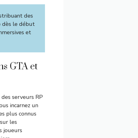
istribuant des
e dès le début
mmersives et
ns GTA et
s des serveurs RP
vous incarnez un
les plus connus
 sur les
s joueurs