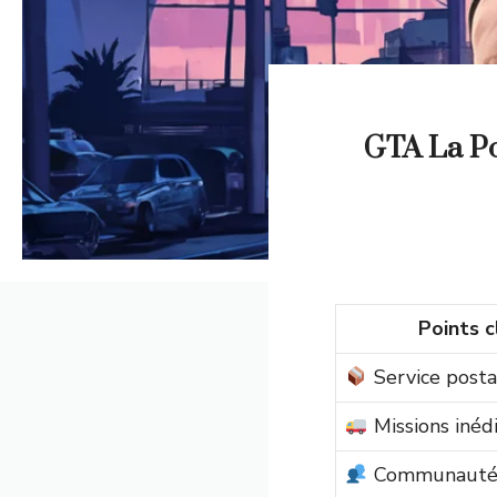
GTA La Po
Points c
Service posta
Missions inéd
Communaut