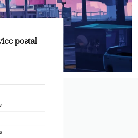
ice postal
e
s