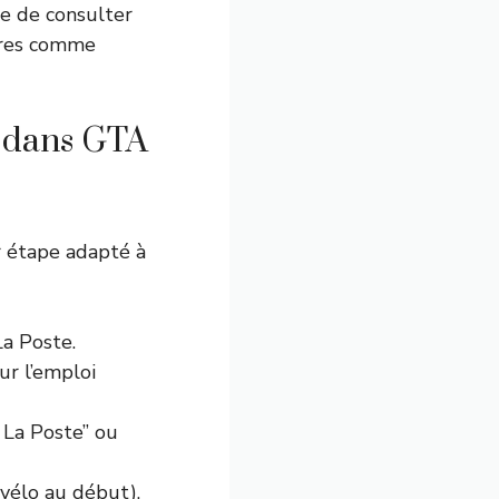
de de consulter
ires comme
r dans GTA
r étape adapté à
La Poste.
ur l’emploi
r La Poste” ou
 vélo au début),