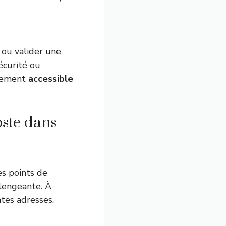
 ou valider une
écurité ou
rgement
accessible
oste dans
es points de
llengeante. À
ntes adresses.