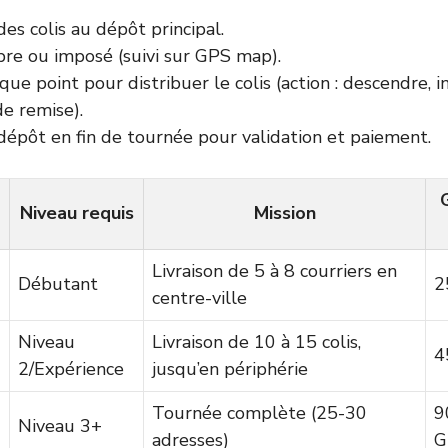
es colis au dépôt principal.
bre ou imposé (suivi sur GPS map).
que point pour distribuer le colis (action : descendre, 
e remise).
dépôt en fin de tournée pour validation et paiement.
Niveau requis
Mission
Livraison de 5 à 8 courriers en
Débutant
2
centre-ville
Niveau
Livraison de 10 à 15 colis,
4
2/Expérience
jusqu’en périphérie
Tournée complète (25-30
9
Niveau 3+
adresses)
G