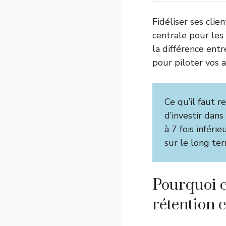
Fidéliser ses clie
centrale pour les 
la différence entr
pour piloter vos a
Ce qu’il faut re
d’investir dans 
à 7 fois inféri
sur le long te
Pourquoi c
rétention c