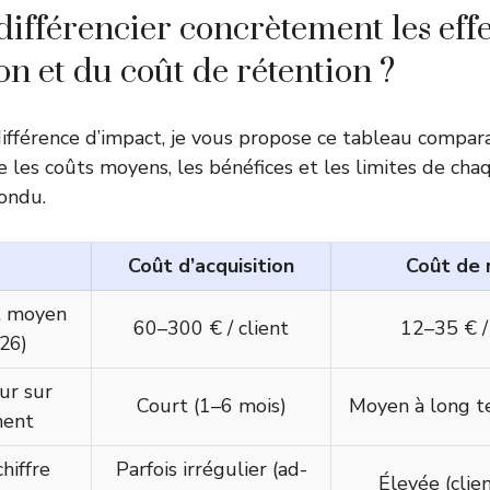
fférencier concrètement les effe
on et du coût de rétention ?
différence d’impact, je vous propose ce tableau compara
e les coûts moyens, les bénéfices et les limites de cha
ondu.
Coût d’acquisition
Coût de 
t moyen
60–300 € / client
12–35 € / 
)
026
ur sur
Court (1–6 mois)
Moyen à long t
ment
hiffre
Parfois irrégulier (ad-
Élevée (clien