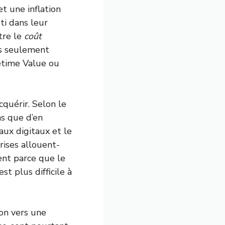
t une inflation
ti dans leur
tre le
coût
lus seulement
etime Value ou
cquérir. Selon le
ns que d’en
aux digitaux et le
rises allouent-
ent parce que le
st plus difficile à
on vers une