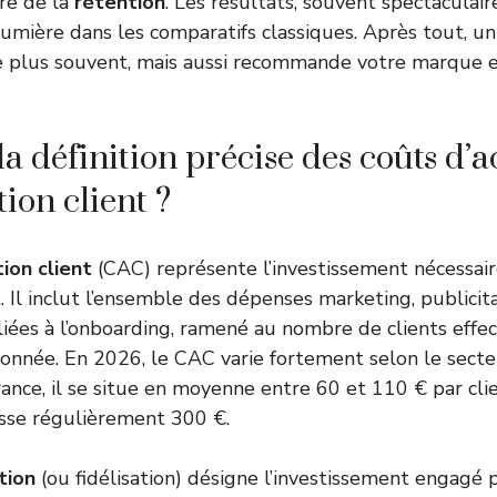
ire de la
rétention
. Les résultats, souvent spectaculair
umière dans les comparatifs classiques. Après tout, un 
 plus souvent, mais aussi recommande votre marque e
la définition précise des coûts d’a
tion client ?
tion client
(CAC) représente l’investissement nécessai
 Il inclut l’ensemble des dépenses marketing, publicita
iées à l’onboarding, ramené au nombre de clients effe
onnée. En 2026, le CAC varie fortement selon le secteu
ce, il se situe en moyenne entre 60 et 110 € par clie
asse régulièrement 300 €.
tion
(ou fidélisation) désigne l’investissement engagé