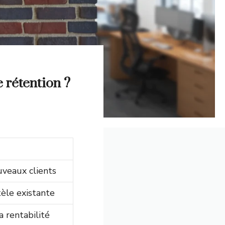
e rétention ?
uveaux clients
tèle existante
 rentabilité