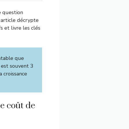
ne question
 article décrypte
 et livre les clés
ntable que
 est souvent 3
la croissance
le coût de