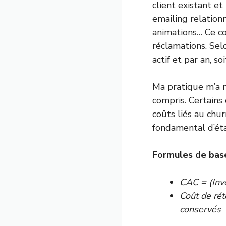
client existant e
emailing relationn
animations… Ce coû
réclamations. Sel
actif et par an, s
Ma pratique m’a m
compris. Certains 
coûts liés au chur
fondamental d’éta
Formules de base
CAC = (Inv
Coût de rét
conservés