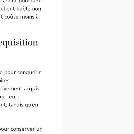
es, sont pourtant
client fidèle non
t coûte moins à
cquisition
re pour conquérir
ires,
ctivement acquis
r : en e-
nt, tandis qu’en
 pour conserver un