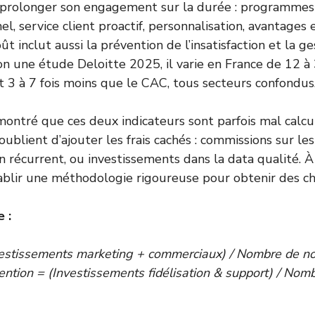
t prolonger son engagement sur la durée : programmes d
el, service client proactif, personnalisation, avantages e
t inclut aussi la prévention de l’insatisfaction et la g
on une étude Deloitte 2025, il varie en France de 12 à 
oit 3 à 7 fois moins que le CAC, tous secteurs confondus
ontré que ces deux indicateurs sont parfois mal calc
oublient d’ajouter les frais cachés : commissions sur le
n récurrent, ou investissements dans la data qualité. À
blir une méthodologie rigoureuse pour obtenir des chif
 :
estissements marketing + commerciaux) / Nombre de no
ention = (Investissements fidélisation & support) / Nomb