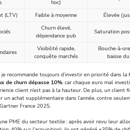
s
hoc)
nt (LTV)
Faible à moyenne
Élevée (ju
Churn élevé,
ociés
Saturation poss
dépendance pub
Visibilité rapide,
Bouche-à-orei
ndaires
conquête marchés
baisse du
je recommande toujours d’investir en priorité dans la f
aux de churn dépasse 10%
, car chaque euro mal investi
érience client n’est pas à la hauteur. De plus, un client
ser un achat supplémentaire dans l’année, contre seul
 Gartner France 2025.
une PME du secteur textile : après avoir revu leur all
ion, 40% sur l’acquisition), ils ont généré +35% de chiff