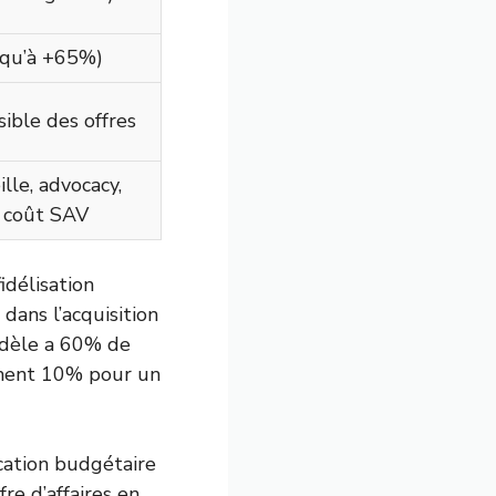
squ’à +65%)
ible des offres
lle, advocacy,
 coût SAV
idélisation
 dans l’acquisition
 fidèle a 60% de
ement 10% pour un
ocation budgétaire
re d’affaires en