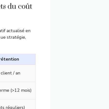
ts du coût
tif actualisé en
que stratégie,
rétention
client / an
erme (>12 mois)
ts réguliers)