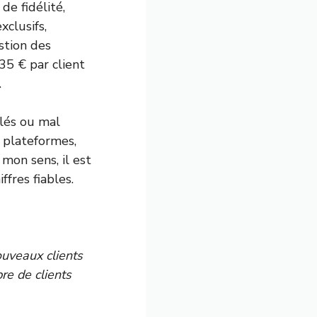
e fidélité,
xclusifs,
estion des
35 € par client
.
ulés ou mal
s plateformes,
 mon sens, il est
fres fiables.
uveaux clients
re de clients