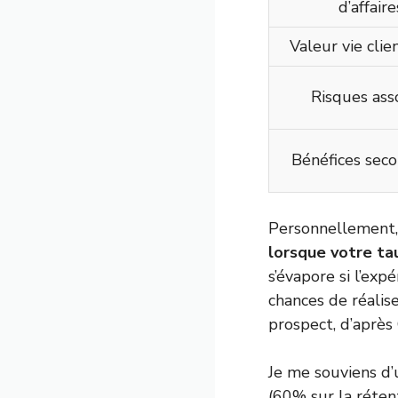
d’affaire
Valeur vie clie
Risques ass
Bénéfices seco
Personnellement, 
lorsque votre t
s’évapore si l’exp
chances de réali
prospect, d’après
Je me souviens d’
(60% sur la rétent