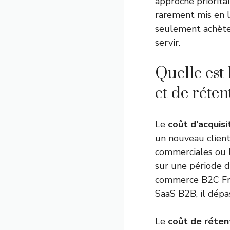
approche priorita
rarement mis en l
seulement achète
servir.
Quelle est 
et de réten
Le
coût d’acquisi
un nouveau client.
commerciales ou l
sur une période d
commerce B2C Fran
SaaS B2B, il dép
Le
coût de réten