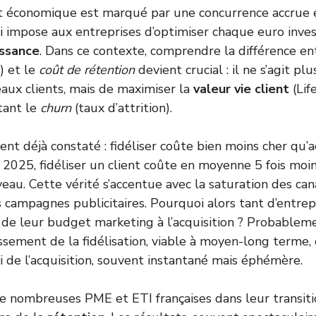
t économique est marqué par une concurrence accrue e
ui impose aux entreprises d’optimiser chaque euro inves
issance
. Dans ce contexte, comprendre la différence en
 et le
coût de rétention
devient crucial : il ne s’agit p
eaux clients, mais de maximiser la
valeur vie client
(Lif
tant le
churn
(taux d’attrition).
nt déjà constaté : fidéliser coûte bien moins cher qu’a
 2025, fidéliser un client coûte en moyenne 5 fois moi
eau. Cette vérité s’accentue avec la saturation des can
s campagnes publicitaires. Pourquoi alors tant d’entrep
de leur budget marketing à l’acquisition ? Probablem
ssement de la fidélisation, viable à moyen-long terme, e
 de l’acquisition, souvent instantané mais éphémère.
e nombreuses PME et ETI françaises dans leur transiti