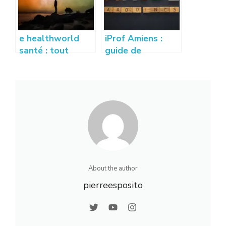
e healthworld
iProf Amiens :
santé : tout
guide de
savoir sur la
connexion et
révolution santé
fonctionnalités
numérique
pour les
enseignants
About the author
pierreesposito