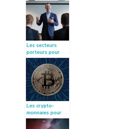
Les secteurs
porteurs pour
créer sa startup :
idées et conseils
à succès
Les crypto-
monnaies pour
les entreprises :
faut-il accepter le