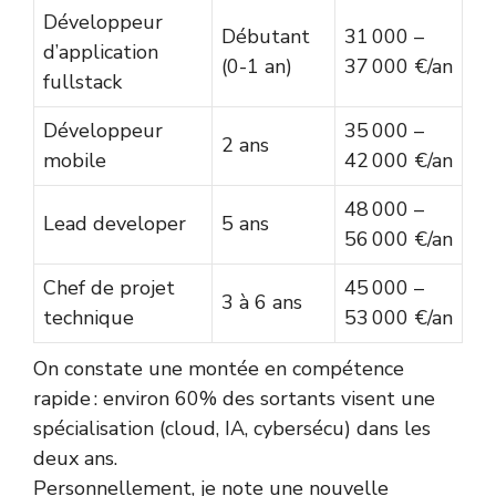
Développeur
Débutant
31 000 –
d’application
(0-1 an)
37 000 €/an
fullstack
Développeur
35 000 –
2 ans
mobile
42 000 €/an
48 000 –
Lead developer
5 ans
56 000 €/an
Chef de projet
45 000 –
3 à 6 ans
technique
53 000 €/an
On constate une montée en compétence
rapide : environ 60% des sortants visent une
spécialisation (cloud, IA, cybersécu) dans les
deux ans.
Personnellement, je note une nouvelle